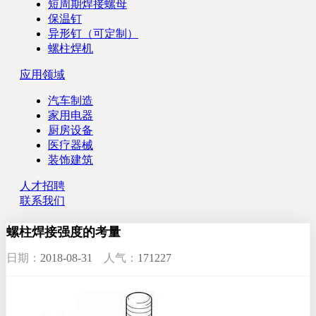
短周期焊接螺母
保温钉
异形钉（可定制）
螺柱焊机
应用领域
汽车制造
家用电器
厨房设备
医疗器械
装饰建筑
人才招聘
联系我们
螺柱焊接强度的考量
日期：
2018-08-31
人气：
171227